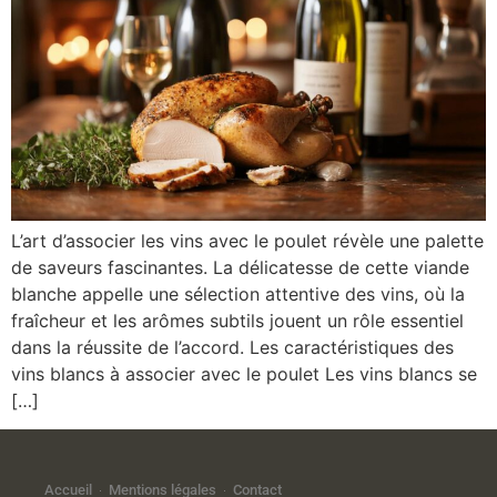
L’art d’associer les vins avec le poulet révèle une palette
de saveurs fascinantes. La délicatesse de cette viande
blanche appelle une sélection attentive des vins, où la
fraîcheur et les arômes subtils jouent un rôle essentiel
dans la réussite de l’accord. Les caractéristiques des
vins blancs à associer avec le poulet Les vins blancs se
[…]
Accueil
Mentions légales
Contact