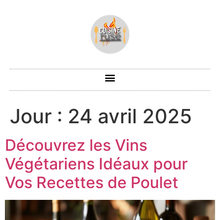
Jour :
24 avril 2025
Découvrez les Vins
Végétariens Idéaux pour
Vos Recettes de Poulet